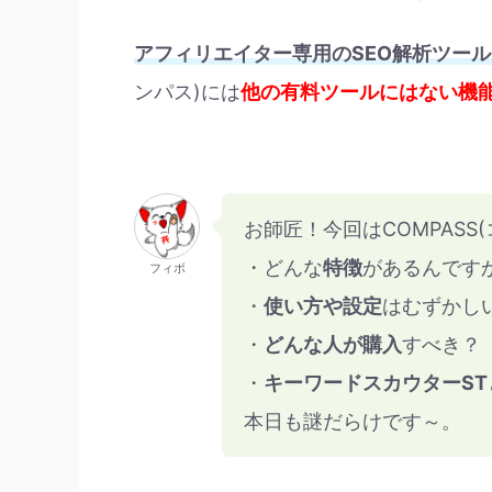
アフィリエイター専用のSEO解析ツールと
ンパス)には
他の有料ツールにはない機
お師匠！今回はCOMPASS(
・どんな
特徴
があるんです
フィボ
・
使い方や設定
はむずかし
・
どんな人が購入
すべき？
・
キーワードスカウターST
本日も謎だらけです～。