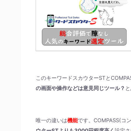
このキーワードスカウターSTとCOMP
の画面や操作などは意見同じツール？
と
唯一の違いは
機能
です。COMPASS(
ウターSTよりも3000円程度高く
設定さ