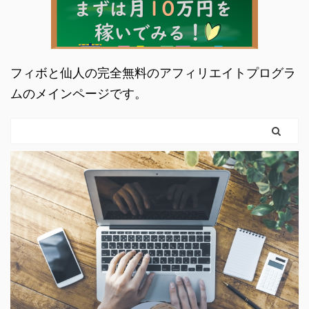
じゃ。手順をふめば簡単
意ポイント WordPress
にできてしまうぞい。ア
テーマのStingerや
フー仙人 ではGoogle
WING(Affinger)を使って
向けのサイトマップの生
いる方はこの機能が標準
フィボと仙人の完全無料のアフィリエイトプログラ
成と送信までを一緒にや
で実装されているので追
ムのメインページです。
っていきましょう。
加の必要はありません。
XMLサイトマップって
All in One SEO Pac ...
何？ サイトマップは大き
...