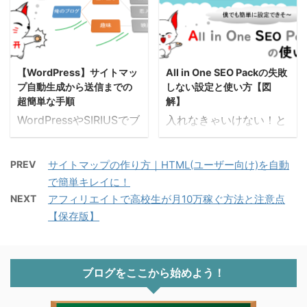
プラグインです。下のよ
い切れんぞ。アフー仙人
ボWordPressなら簡単に
全てをプラグインでバッ
うにamazonや楽天など
そうなんです。ネット
できるらしい♪見本はこ
クアップしていると思い
複数のリンクがショート
で検索すると良く出てく
んな感じのです。 サイ
ます。でも投稿記事を個
コードを使ってワンクリ
るのはBackUPUpという
トマップは3種類ありま
別でサクッとバックアッ
ックで設定できてし ...
プラグインが有名です
【WordPress】サイトマッ
All in One SEO Packの失敗
す。今回は3番のサイト
プしたい！そんな時はあ
が、復旧を簡単 ...
プ自動生成から送信までの
しない設定と使い方【図
マップですね。 3つの作
りませんか？そんな時は
超簡単な手順
解】
成必須サイトマップ 1、
AFFINGER5(WING)専用
WordPressやSIRIUSでブ
入れなきゃいけない！と
自分用のサイトマップ
プラグインの安心くんが
ログやサイトを立ち上げ
表現してもいいくらい重
2、Google用のXMLサイ
すごい便利なんです。 フ
たらまずはGoogleにサ
要なプラグインAll in
トマップ 3、ユーザー用
ィボ投稿ページを個別で
PREV
サイトマップの作り方｜HTML(ユーザー向け)を自動
イトマップを送信するこ
One SEO Packの設定方
のHTMLサイトマップ →
簡単にバックアップでき
で簡単キレイに！
とが必須です。これをし
法と使い方をまとめてい
今回はこちらを解説 以
るプラグインはないかな
NEXT
アフィリエイトで高校生が月10万稼ぐ方法と注意点
ないとGoogleの検索に
きます。このプラグイン
下の３つとも非常に重要
～ あるぞい。アフー仙人
【保存版】
表示されない(インデッ
はWordPressの導入と同
なのでまだの人は参考に
この記事でわかること
クスされない)ことにな
時に一番初めに入れてお
してみてください。 ...
安心くんの機能がわかる
ってしまう重要な設定で
くのがおすすめです。 フ
安心く ...
す。 フィボげげ、そう
ィボお師匠が言ってい
ブログをここから始めよう！
なの？やらなきゃ！ ほほ
た、必須の必須の必須の
ほ、焦らなくても大丈夫
プラグインですね。 注