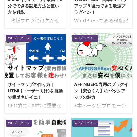
● 広く使われている、実
や乗っ取りなどは一度で
分でできる設定方法と使い
アップ＆復元できる最強プ
績がある、評価が高い ●
もあると大変です。事前
方を解説
ラグイン！
機能が充実している ●
に予防するこれが一番で
物販ブログには欠かせ
WordPressである程度記
頻繁にアップデートされ
すね。 ポイント 特に管
ないプラグイン。その中
事がまとまってきたらは
ている ● 簡単に使え
理画面ログインに関する
でもとても便んりな
やめに入れておきたいの
る、設定できる
WPプラグイン
WPプラグイン
セキュリティを強化する
Rinker(リンカー)につい
がバックアッププラグイ
WordPress導入後に必ず
セキュリティーのポイ
て解説します。 フィボお
ン。みなさん簡単に復元
入れておきたいプラグイ
ントは管理画面ログイン
師匠～！ご教示ください
できるプラグインを選ん
ン ではさっそく
です。ここさえ守れれば
～！ ・リンカーの特徴
でいますか？今回はバッ
WordPressを導入した後
大事には至りません。こ
は？ ・リンカーの使い方
クアッププラグインの選
に入れておき ...
こでは最も有名で実績 ...
は？ ・リンカーの設定方
び方とおすすめのプラグ
サイトマップの作り方｜
AFFINGER5専用のプラグイ
法は？ 本日も疑問が盛り
インを紹介していきま
HTML(ユーザー向け)を自動
ン【安心くん】のバックア
だくさんです～。 ほほ
す。 フィボお師匠、僕は
で簡単キレイに！
ップの魅力
ほ、順番にみていくかの
有名なBackWPUpで良い
SEO的にも非常に重要な
※本ページはプロモーシ
う。アフー仙人
かなと思っております！
訪問者(ユーザー)向けの
ョンが含まれています。
Rinker(リンカー)とはご
ほほほ、有名なプラグイ
サイトマップの簡単5分
WordPressのバックア
存知のとおりWordPress
ンじゃな。でもデータ復
WPプラグイン
WPプラグイン
でキレイに作る方法をま
ップ。いつもは手動や自
の無料で提供されている
旧も考えるとそうとも言
とめていきます。 フィ
動でWordPressデータの