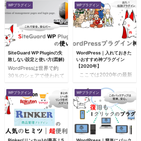
WPプラグイン
WPプラグイン
SiteGuard WP Pluginの失
WordPress｜入れておきた
敗しない設定と使い方(図解)
いおすすめ神プラグイン
【2020年】
WordPressは世界で約
ここでは2020年の最新
30％のシェアで使われて
版の高速化、効率化、資
いるWEB作成ツールで
産保全のおすすめ神プラ
す。半面このWordPress
WPプラグイン
WPプラグイン
グインをまとめて紹介し
を狙った被害もとっても
ていきます。WordPress
多いんですよね。 フィボ
導入後はまずこれを入れ
せっかく作ったブログに
ておけば間違いない！と
何かあったら気絶しちゃ
言えるくらい厳選しまし
う。 WEBコンテンツは
た。 プラグイン選び方
資産です。不正ログイン
Rinker(リンカー)が最高！5
WordPress｜簡単にバック